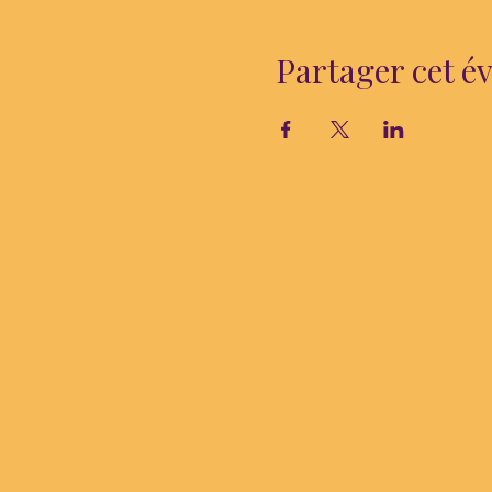
Partager cet 
Révèl
Magic
somme