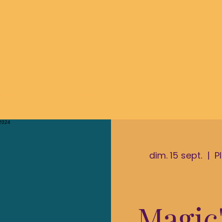
tique de Ressources
Contact
dim. 15 sept.
  |  
P
Magic