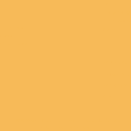
Tél. : 067313
julie.gohier
3 impasse de
ndividuels
85440 Saint H
feuses
s Cosmiques
Mentions léga
Politique de Co
Médiation de 
CGV
©2026 Magic'Kiffeuse · Julie Gohier · Tous droits réservés
EI Julie Gohier 853 271 625