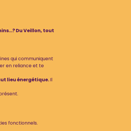
ns...? Du Veillon, tout 
leines qui communiquent 
er en reliance et te 
aut lieu énergétique. 
Il 
présent. 
es fonctionnels.