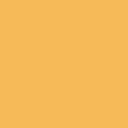
Accueil
L'Univers Magic'Kiffeuse
Les Espaces
Les accompagnements i
Le Cercle des Magic'Kif
Le Voyage des Dauphin
L'écrin de ton projet
Événements
les Ressources
Contact