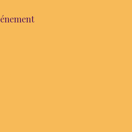
événement
e la
'Kiffeuse qui
ille en toi