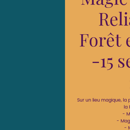
Reli
Forêt 
-15 
Sur un lieu magique, la 
la
- M
- Mag
- 