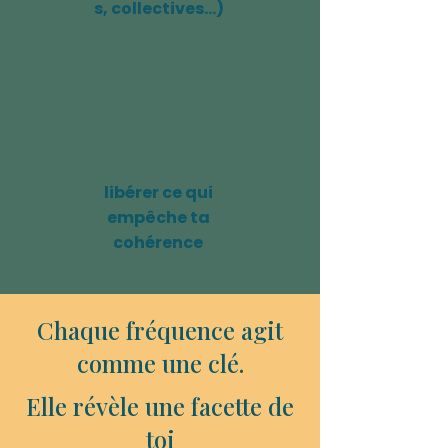
s, collectives…)
libérer ce qui
empêche ta
cohérence
Chaque fréquence agit
comme une clé.
Elle révèle une facette de
toi