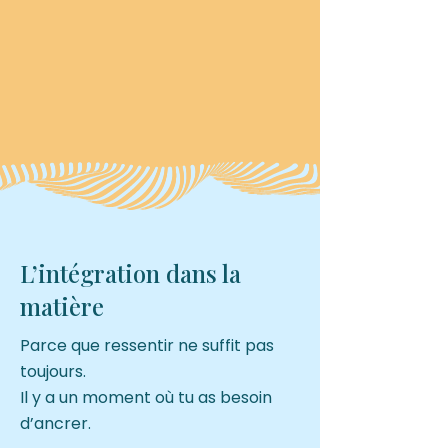
Ce que
contient le
Voyage
Le voyage est vivant.
Il se construit au rythme des
fréquences qui s’intègrent.
L’intégration dans la
À ce jour , plusieurs fréquences
matière
sont déjà disponibles.
Parce que ressentir ne suffit pas
19 fréquences sont prévues au
toujours.
total.
Il y a un moment où tu as besoin
Les prochaines arrivent
d’ancrer.