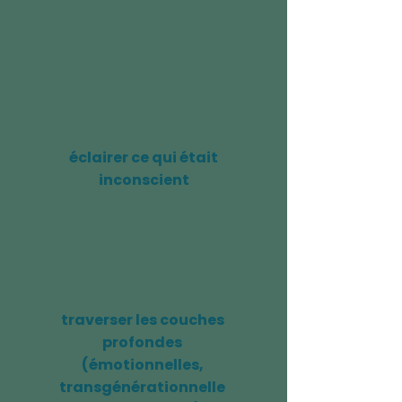
éclairer ce qui était
inconscient
traverser les couches
profondes
(émotionnelles,
transgénérationnelle