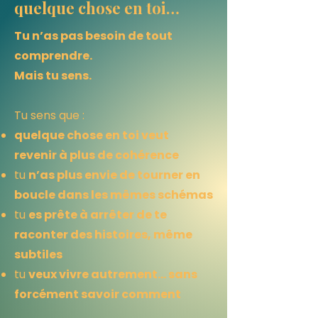
quelque chose en toi…
Tu n’as pas besoin de tout
comprendre.
Mais tu sens.
Tu sens que :
quelque chose en toi veut
revenir à plus de cohérence
tu
n’as plus envie de tourner en
boucle dans les mêmes schémas
tu
es prête à arrêter de te
raconter des histoires, même
subtiles
tu
veux vivre autrement… sans
forcément savoir comment