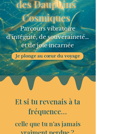
des Dauphins
Cosmiques
Parcours vibratoire
d’intégrité, de souveraineté…
et de joie incarnée
Je plonge au cœur du voyage
Et si tu revenais à ta
fréquence…
celle que tu n’as jamais
vraiment perdue ?