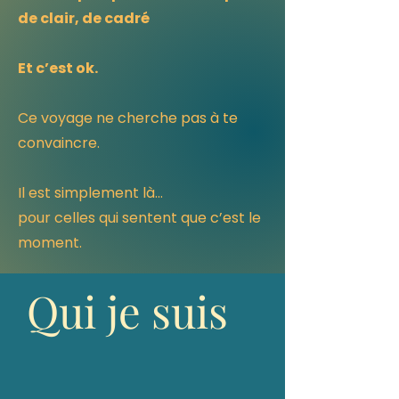
de clair, de cadré
Et c’est ok.
Ce voyage ne cherche pas à te
convaincre.
Il est simplement là…
pour celles qui sentent que c’est le
moment.
Qui je suis