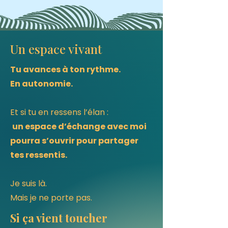
Un espace vivant
Tu avances à ton rythme.
En autonomie.
Et si tu en ressens l’élan :
un espace d’échange avec moi
pourra s’ouvrir pour partager
tes ressentis.
Je suis là.
Mais je ne porte pas.
Si ça vient toucher