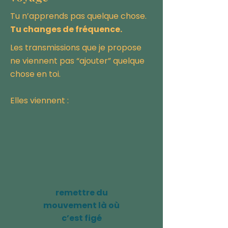
Tu n’apprends pas quelque chose.
Tu changes de fréquence.
Les transmissions que je propose
ne viennent pas “ajouter” quelque
chose en toi.
Elles viennent :
remettre du
mouvement là où
c’est figé