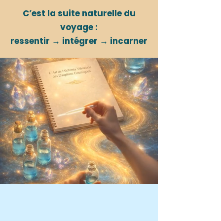
C’est la suite naturelle du
voyage :
ressentir → intégrer → incarner
Une illustration vibratoire &
quelques fils conducteurs
Pour nourrir ton mental en douceur, lui
permettre de s'apaiser et de se laisser
guider.