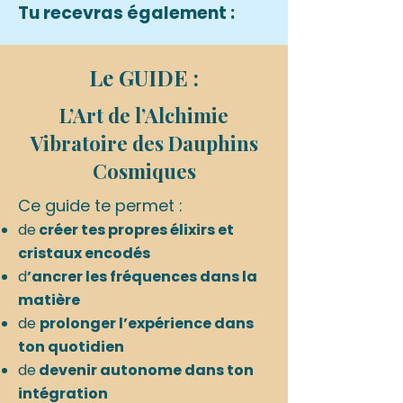
progressivement tout au long de
Tu recevras également :
l’année.
Pour chaque fréquence, tu
Le GUIDE :
reçois :
L’Art de l’Alchimie
Un voyage vibratoire de
Vibratoire des Dauphins
reliance
Cosmiques
~30 min - Une
immersion au tambour
océan
Ce guide te permet :
et au langage de l'âme.
de
créer tes propres élixirs et
Tu n’as rien à comprendre. Juste à
ressentir..
cristaux encodés
d
’ancrer les fréquences dans la
matière
de
prolonger l’expérience dans
Un soin d'ancrage rapide
ton quotidien
~5 min Pour
revenir à la fréquence
de
devenir autonome dans ton
dans ton quotidien
(te recentrer, respirer,
intégration
stabiliser)