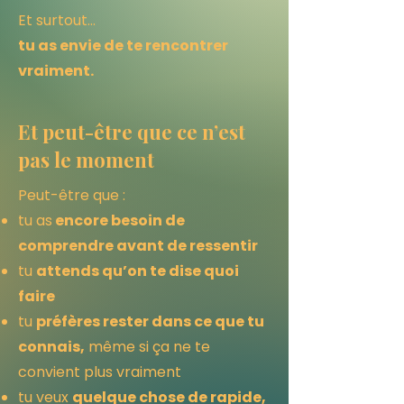
Et surtout…
tu as envie de te rencontrer
vraiment.
Et peut-être que ce n’est
pas le moment
Peut-être que :
tu as
encore besoin de
comprendre avant de ressentir
tu
attends qu’on te dise quoi
faire
tu
préfères rester dans ce que tu
connais,
même si ça ne te
convient plus vraiment
tu veux
quelque chose de rapide,