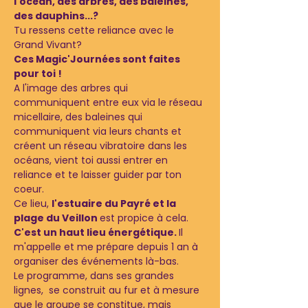
l'océan, des arbres, des baleines, 
des dauphins...? 
Tu ressens cette reliance avec le 
Grand Vivant? 
Ces Magic'Journées sont faites 
pour toi !
A l'image des arbres qui 
communiquent entre eux via le réseau 
micellaire, des baleines qui 
communiquent via leurs chants et 
créent un réseau vibratoire dans les 
océans, vient toi aussi entrer en 
reliance et te laisser guider par ton 
coeur. 
Ce lieu, 
l'estuaire du Payré et la 
plage du Veillon 
est propice à cela.
C'est un haut lieu énergétique. 
Il 
m'appelle et me prépare depuis 1 an à 
organiser des événements là-bas. 
Le programme, dans ses grandes 
lignes,  se construit au fur et à mesure 
que le groupe se constitue, mais 