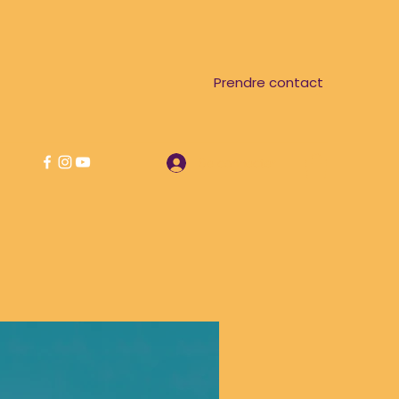
Prendre contact
Se connecter